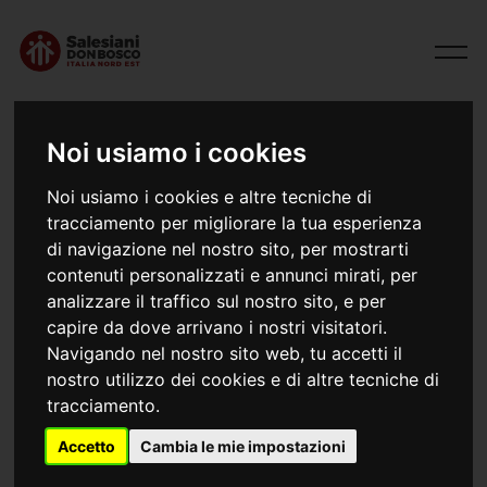
Noi usiamo i cookies
Archivio Documenti
Noi usiamo i cookies e altre tecniche di
Salesiani Don Bosco Italia - Nord Est
tracciamento per migliorare la tua esperienza
di navigazione nel nostro sito, per mostrarti
contenuti personalizzati e annunci mirati, per
analizzare il traffico sul nostro sito, e per
capire da dove arrivano i nostri visitatori.
L’Ispettoria Italia – Nord Est
dichiara pubblicamente
Navigando nel nostro sito web, tu accetti il
che nello svolgimento della sua missione si attiene
nostro utilizzo dei cookies e di altre tecniche di
scrupolosamente alla normativa vigente circa la
tracciamento.
protezione dei minori e la correttezza in tutte le forme
di relazione interpersonale (
Codice etico
). Viene
Accetto
Cambia le mie impostazioni
espressamente dichiarato l’orizzonte ideale all’interno
del quale saranno lette sfide, individuate priorità, scelte