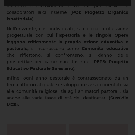
operative e occasioni di formazione per salesiani e
collaboratori laici insieme (
POI: Progetto Organico
Ispettoriale
).
Nell’orizzonte, così individuato, si colloca la riflessione
progettuale con cui
l’Ispettoria e le singole Opere
leggono criticamente la propria azione educativa e
pastorale,
si riconoscono come
Comunità educative
che riflettono, si confrontano, si danno delle
prospettive per camminare insieme (
PEPS: Progetto
Educativo Pastorale Salesiano
).
Infine, ogni anno pastorale è contrassegnato da un
tema attorno al quale si sviluppano sussidi orientati sia
alle comunità religiose, sia agli animatori pastorali, sia
anche alle varie fasce di età dei destinatari (
Sussidio
MGS
).