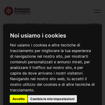
Noi usiamo i cookies
Documenti
Noi usiamo i cookies e altre tecniche di
Salesiani Don Bosco Italia - Nord Est
tracciamento per migliorare la tua esperienza
di navigazione nel nostro sito, per mostrarti
contenuti personalizzati e annunci mirati, per
analizzare il traffico sul nostro sito, e per
capire da dove arrivano i nostri visitatori.
L’Ispettoria Italia – Nord Est
dichiara pubblicamente
che nello svolgimento della sua missione si attiene
Navigando nel nostro sito web, tu accetti il
scrupolosamente alla normativa vigente circa la
nostro utilizzo dei cookies e di altre tecniche di
protezione dei minori e la correttezza in tutte le forme
tracciamento.
di relazione interpersonale (
Codice etico
). Viene
Accetto
Cambia le mie impostazioni
espressamente dichiarato l’orizzonte ideale all’interno
del quale saranno lette sfide, individuate priorità, scelte