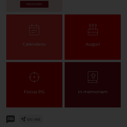
VISUALIZZA
Calendario
Auguri
Focus PG
In memoriam
Siti INE