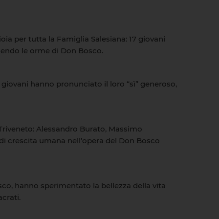
ia per tutta la Famiglia Salesiana: 17 giovani
guendo le orme di Don Bosco.
i giovani hanno pronunciato il loro “sì” generoso,
l Triveneto: Alessandro Burato, Massimo
e di crescita umana nell’opera del Don Bosco
sco, hanno sperimentato la bellezza della vita
crati.