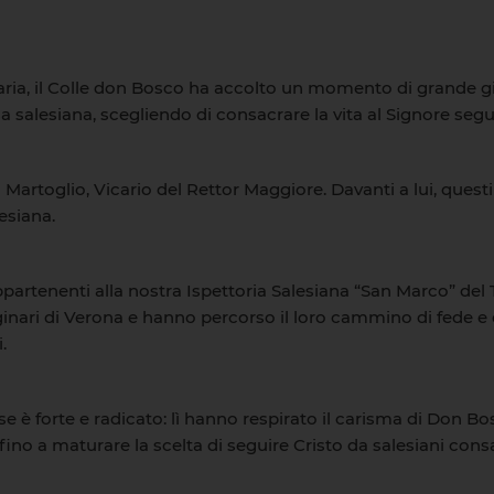
aria, il Colle don Bosco ha accolto un momento di grande gio
a salesiana, scegliendo di consacrare la vita al Signore se
Martoglio, Vicario del Rettor Maggiore. Davanti a lui, quest
esiana.
appartenenti alla nostra Ispettoria Salesiana “San Marco” de
iginari di Verona e hanno percorso il loro cammino di fede 
.
 è forte e radicato: lì hanno respirato il carisma di Don Bo
 fino a maturare la scelta di seguire Cristo da salesiani consa