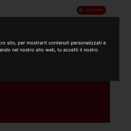
CONTATTI
umenti
Confratelli
ro sito, per mostrarti contenuti personalizzati e
gando nel nostro sito web, tu accetti il nostro
le e insediamento