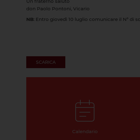
Un fraterno saluto
don Paolo Pontoni, Vicario
NB
: Entro giovedì 10 luglio comunicare il N° di s
SCARICA
Calendario