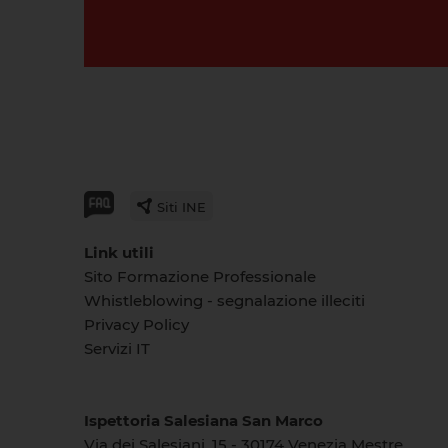
Siti INE
Link utili
Sito Formazione Professionale
Whistleblowing - segnalazione illeciti
Privacy Policy
Servizi IT
Ispettoria Salesiana San Marco
Via dei Salesiani, 15 - 30174 Venezia Mestre