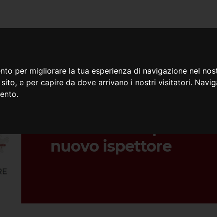
iamo
Cosa facciamo
Doc
nto per migliorare la tua esperienza di navigazione nel nost
o sito, e per capire da dove arrivano i nostri visitatori. Navi
mento.
22/06/2024
Assemblea Ispettoria
nuovo ispettore