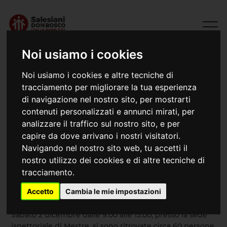
Noi usiamo i cookies
Noi usiamo i cookies e altre tecniche di
tracciamento per migliorare la tua esperienza
di navigazione nel nostro sito, per mostrarti
contenuti personalizzati e annunci mirati, per
analizzare il traffico sul nostro sito, e per
capire da dove arrivano i nostri visitatori.
Navigando nel nostro sito web, tu accetti il
02/12/2023
nostro utilizzo dei cookies e di altre tecniche di
Consulta Consigli delle CEP e Consigli
tracciamento.
ispettoriali Oratorio e Parrocchia
Accetto
Cambia le mie impostazioni
Sabato 2 dicembre dalle 9.00 alle 13.00, presso la sede
ispettoriale di Mestre, si sono ritrovate circa 60 persone