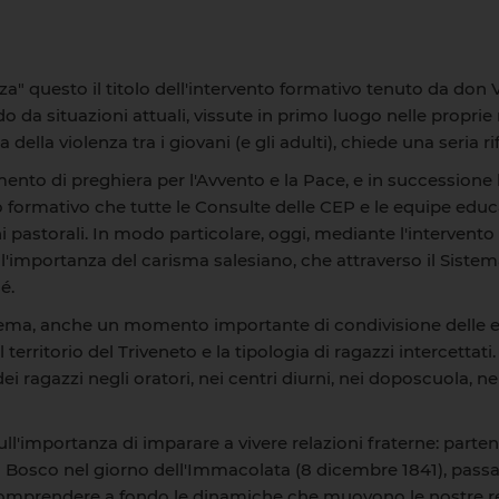
enza" questo il titolo dell'intervento formativo tenuto da do
do da situazioni attuali, vissute in primo luogo nelle proprie 
ella violenza tra i giovani (e gli adulti), chiede una seria ri
ento di preghiera per l'Avvento e la Pace, e in successione
so formativo che tutte le Consulte delle CEP e le equipe edu
pastorali. In modo particolare, oggi, mediante l'intervento d
importanza del carisma salesiano, che attraverso il Sistema 
é.
 tema, anche un momento importante di condivisione delle esp
l territorio del Triveneto e la tipologia di ragazzi intercettat
i ragazzi negli oratori, nei centri diurni, nei doposcuola, nel
ull'importanza di imparare a vivere relazioni fraterne: parten
on Bosco nel giorno dell'Immacolata (8 dicembre 1841), passa
 comprendere a fondo le dinamiche che muovono le nostre 