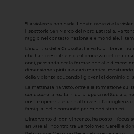
"La violenza non parla. I nostri ragazzi e la viol
l'ispettoria San Marco del Nord Est Italia. Parten
raggio nel contesto nazionale e mondiale, il tema d
L'incontro della Cnosulta, ha visto un breve mom
che ha ripreso il senso e il processo del percor
anni, passando per la formazione alle dimensioni 
dimensione spirituale-carismantica, mostrando l'
della violenza educando i giovani al dominio di s
La mattinata ha visto, oltre alla formazione sul
conoscere la realtà in cui si opera nel Sociale, ne
nostre opere salesiane attraverso l'accoglienza de
famiglia, nelle comunità per minori stranieri.
L'intervento di don Vincenzo, ha posto il focus s
arrivare all'incontro tra Bartolomeo Garelli e d
Petrosino e Massimo Recalcati, si è cercato di