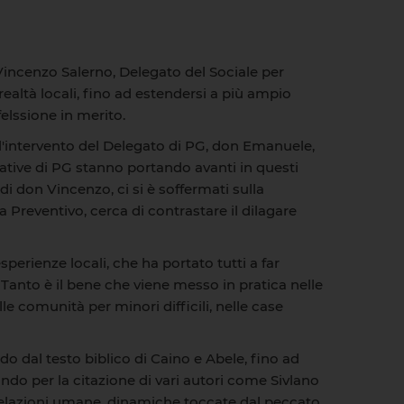
n Vincenzo Salerno, Delegato del Sociale per
realtà locali, fino ad estendersi a più ampio
felssione in merito.
 l'intervento del Delegato di PG, don Emanuele,
cative di PG stanno portando avanti in questi
i don Vincenzo, ci si è soffermati sulla
Preventivo, cerca di contrastare il dilagare
erienze locali, che ha portato tutti a far
i. Tanto è il bene che viene messo in pratica nelle
le comunità per minori difficili, nelle case
do dal testo biblico di Caino e Abele, fino ad
ndo per la citazione di vari autori come Sivlano
relazioni umane, dinamiche toccate dal peccato