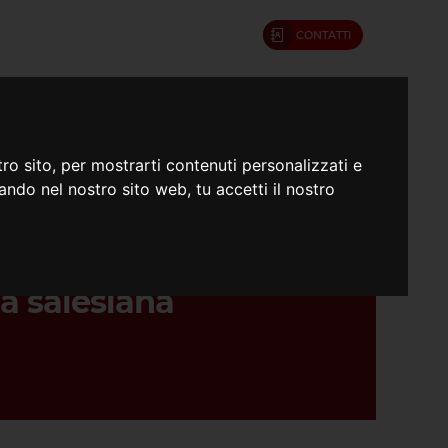
CONTATTI
umenti
Confratelli
ro sito, per mostrarti contenuti personalizzati e
gando nel nostro sito web, tu accetti il nostro
ella Prima
a salesiana