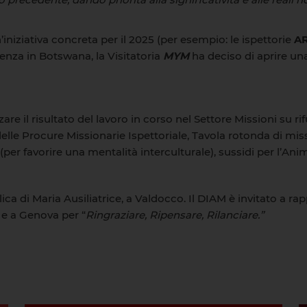
iniziativa concreta per il 2025 (per esempio: le ispettorie
A
enza in Botswana, la Visitatoria
MYM
ha deciso di aprire un
re il risultato del lavoro in corso nel Settore Missioni su ri
 delle Procure Missionarie Ispettoriale, Tavola rotonda di mis
(per favorire una mentalità interculturale), sussidi per l’An
ica di Maria Ausiliatrice, a Valdocco. Il DIAM è invitato a rap
 e a Genova per “
Ringraziare, Ripensare, Rilanciare.”