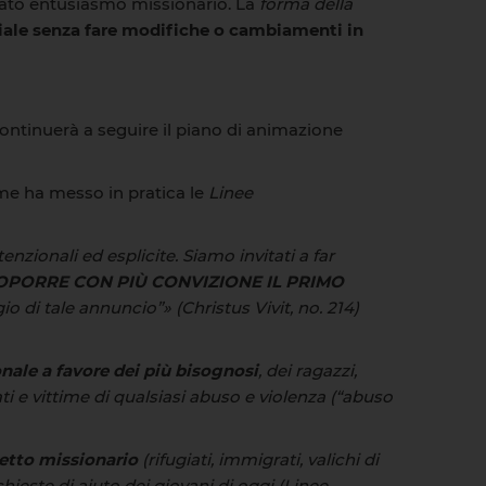
vato entusiasmo missionario. La
forma
della
iale
senza fare modifiche o cambiamenti in
 continuerà a seguire il piano di animazione
ome ha messo in pratica le
Linee
tenzionali ed esplicite. Siamo invitati a far
OPORRE CON PIÙ CONVIZIONE IL PRIMO
gio
di
tale
annuncio”»
(Christus
Vivit,
no. 214)
onale
a
favore
dei
più
bisognosi
,
dei
ragazzi,
ti e vittime di qualsiasi abuso e violenza (“abuso
etto
missionario
(rifugiati, immigrati, valichi di
richieste di aiuto dei giovani di oggi
(Linee