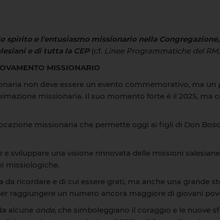
o spirito e l'entusiasmo missionario nella Congregazione
lesiani e di tutta la CEP
(cf.
Linee Programmatiche del RM
NOVAMENTO
M
ISSIONARIO
issionaria non deve essere un evento commemorativo, ma un
animazione missionaria. Il suo momento forte è il 2025, ma c
ocazione missionaria che permette oggi ai figli di Don Bos
 e sviluppare una visione rinnovata delle missioni salesiane 
i missiologiche.
 da ricordare e di cui essere grati, ma anche una grande st
per raggiungere un numero ancora maggiore di giovani pove
 da alcune
onde
, che simboleggiano il coraggio e le nuove s