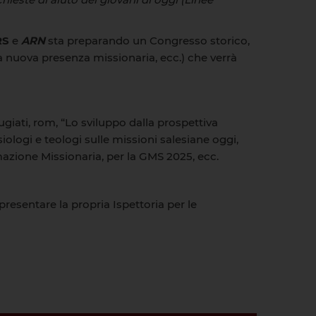
RS
e
ARN
sta preparando un Congresso storico,
a nuova presenza missionaria, ecc.) che verrà
fugiati, rom, “Lo sviluppo dalla prospettiva
siologi e teologi sulle missioni salesiane oggi,
imazione Missionaria, per la GMS 2025, ecc.
presentare la propria Ispettoria per le