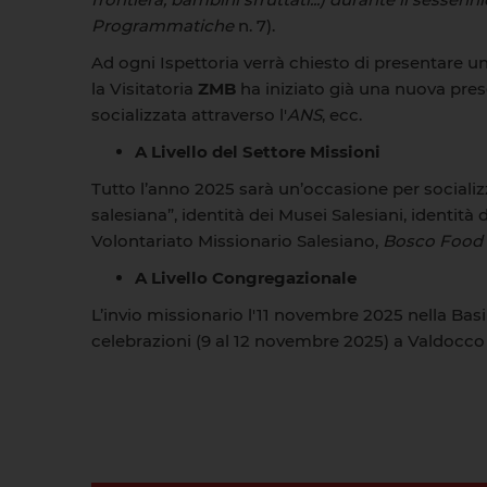
Programmatiche
n. 7).
Ad ogni Ispettoria verrà chiesto di presentare un’
la Visitatoria
ZMB
ha iniziato già una nuova pres
socializzata attraverso l'
ANS
, ecc.
A
Livello
del
Settore
Missioni
Tutto l’anno 2025 sarà un’occasione per socializza
salesiana”, identità dei Musei Salesiani, identità
Volontariato Missionario Salesiano,
Bosco Food
A
Livello
Congregazionale
L’invio missionario l'11 novembre 2025 nella Basil
celebrazioni (9 al 12 novembre 2025) a Valdocco