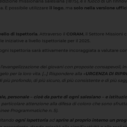
edizione missionaria salesiana (1875), e il
fuoco
di un rinno
a. È possibile utilizzare
il
logo
, ma
solo
nella
versione
uffic
ello di Ispettoria
. Attraverso il
CORAM
, il Settore Missioni
 iniziative a livello Ispettoriale per il 2025.
 ogni Ispettoria sarà attivamente incoraggiata a valutare c
 l’evangelizzazione dei giovani con proposte consapevoli,
in
lo per la loro vita.
[…] Rispondere alla «
URGENZA DI RIPR
i
più
profondo,
di
più
sicuro,
di
più
consistente
e
di
più
sag
ale, personale – cioè da parte di ogni salesiano – e
istituzi
particolare
attenzione alla difesa di coloro che sono sfrutta
Linee Programmatiche n. 5)
.
vitando
ogni
Ispettoria
ad
aprire
al
proprio
interno
un
prog
o precedente, dando
priorità alla significatività e alle reali 