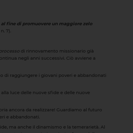
, al fine di promuovere un maggiore zelo
, n. 7).
processo
di rinnovamento missionario già
ontinua negli anni successivi. Ciò avviene a
co di raggiungere i giovani poveri e abbandonati
alla luce delle nuove sfide e delle nuove
oria ancora da realizzare! Guardiamo al futuro
ri e abbandonati.
fide, ma anche il dinamismo e la temerarietà. Al