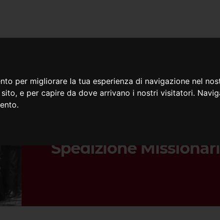
iamo
Cosa facciamo
Doc
nto per migliorare la tua esperienza di navigazione nel nost
o sito, e per capire da dove arrivano i nostri visitatori. Navi
mento.
12/12/2024
Il 150° Anniversario d
Spedizione Missionari