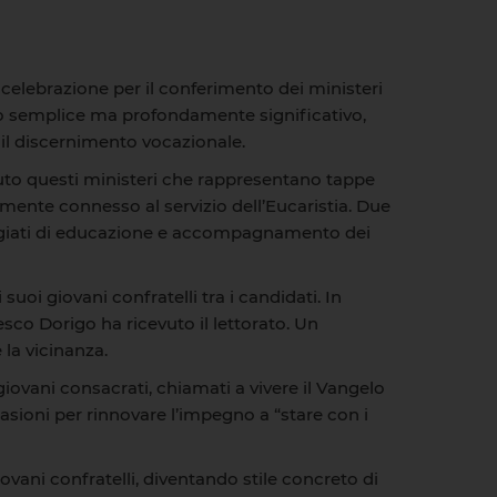
la celebrazione per il conferimento dei ministeri
to semplice ma profondamente significativo,
il discernimento vocazionale.
vuto questi ministeri che rappresentano tappe
ttamente connesso al servizio dell’Eucaristia. Due
vilegiati di educazione e accompagnamento dei
suoi giovani confratelli tra i candidati. In
sco Dorigo ha ricevuto il lettorato. Un
la vicinanza.
giovani consacrati, chiamati a vivere il Vangelo
sioni per rinnovare l’impegno a “stare con i
iovani confratelli, diventando stile concreto di