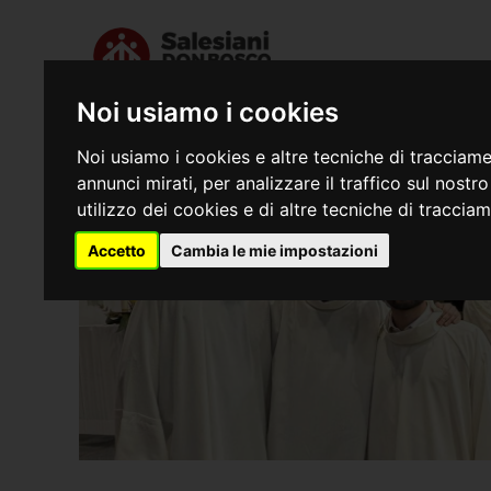
Noi usiamo i cookies
Chi siamo
Dove s
Noi usiamo i cookies e altre tecniche di tracciame
annunci mirati, per analizzare il traffico sul nostr
utilizzo dei cookies e di altre tecniche di traccia
Accetto
Cambia le mie impostazioni