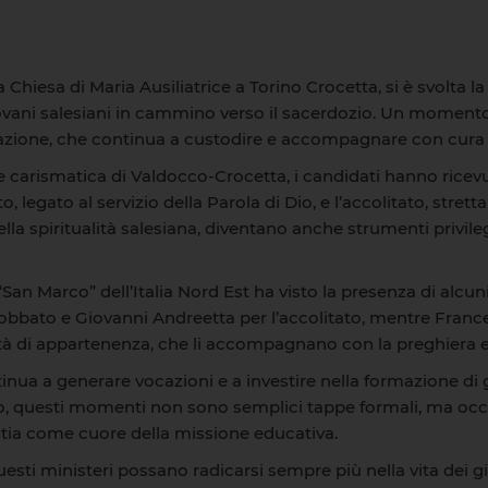
a Chiesa di Maria Ausiliatrice a Torino Crocetta, si è svolta 
giovani salesiani in cammino verso il sacerdozio. Un momen
egazione, che continua a custodire e accompagnare con cura 
ce carismatica di Valdocco-Crocetta, i candidati hanno rice
o, legato al servizio della Parola di Dio, e l’accolitato, stre
 nella spiritualità salesiana, diventano anche strumenti pri
an Marco” dell’Italia Nord Est ha visto la presenza di alcuni 
obbato e Giovanni Andreetta per l’accolitato, mentre France
tà di appartenenza, che li accompagnano con la preghiera e 
tinua a generare vocazioni e a investire nella formazione di 
no, questi momenti non sono semplici tappe formali, ma occa
istia come cuore della missione educativa.
questi ministeri possano radicarsi sempre più nella vita dei g