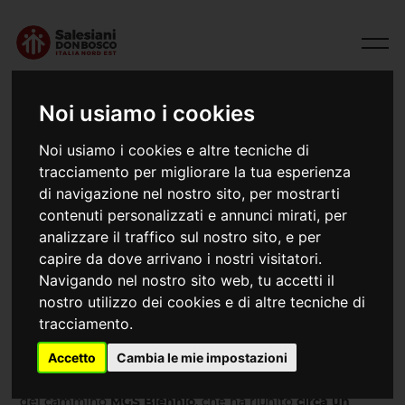
Noi usiamo i cookies
Noi usiamo i cookies e altre tecniche di
tracciamento per migliorare la tua esperienza
di navigazione nel nostro sito, per mostrarti
contenuti personalizzati e annunci mirati, per
analizzare il traffico sul nostro sito, e per
capire da dove arrivano i nostri visitatori.
09/11/2025
Navigando nel nostro sito web, tu accetti il
MGS Biennio - 1 incontro
nostro utilizzo dei cookies e di altre tecniche di
tracciamento.
Accetto
Cambia le mie impostazioni
Nel fine settimana dell’8 e 9 novembre, l’opera
salesiana di Mestre ha accolto il primo appuntamento
del cammino
MGS Biennio
, che ha riunito
circa un