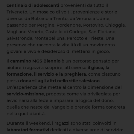
centinaio di adolescenti
provenienti da tutto il
Triveneto. Un mosaico di volti, provenienze e storie
diverse: da Bolzano a Trento, da Verona a Udine,
passando per Pergine, Pordenone, Portoviro, Chioggia,
Mogliano Veneto, Castello di Godego, San Floriano,
Salvatronda, Montebelluna, Percoto e Trieste. Una
presenza che racconta la vitalità di un movimento
giovanile vivo e desideroso di mettersi in gioco.
Il
cammino MGS Biennio
è un percorso pensato per
aiutare i ragazzi a scoprire, attraverso
il gioco, la
formazione, il servizio e la preghiera
, come ciascuno
possa
donarsi agli altri nello stile salesiano
.
Un’esperienza che mette al centro la dimensione del
servizio-missione
, proposta come via privilegiata per
avvicinarsi alla fede e imparare la logica del dono,
quella che nasce dal Vangelo e prende forma concreta
nella quotidianità.
Durante il weekend, i ragazzi sono stati coinvolti in
laboratori formativi
dedicati a diverse aree di servizio: