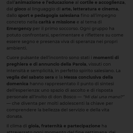
dall’
animazione e l’educazione
al
cortile e accoglienza
,
dal
gioco
al linguaggio di
arte, letteratura e cinema
,
dallo
sport e pedagogia salesiana
fino all’impegno
concreto nella
carità e missione
e al tema di
Emergency
per il primo soccorso. Ogni gruppo ha
potuto confrontarsi, sperimentare e riflettere su come
essere segno e presenza viva di speranza nei propri
ambienti.
Cuore pulsante dell’incontro sono stati i
momenti di
preghiera e di annuncio della Parola
, vissuti con
intensità e semplicità, in perfetto spirito salesiano. La
veglia del sabato sera
e la
Messa conclusiva della
domenica
hanno rappresentato il punto di sintesi
dell’esperienza: uno spazio di ascolto e di risposta
personale all’invito di don Bosco —
“Mi dai una mano?”
— che diventa per molti adolescenti la chiave per
comprendere la bellezza del servizio e della vita
donata.
Il clima di
gioia, fraternità e partecipazione
ha
attraversato ogni momento del fine settimana, dai