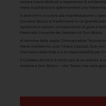
visitare stand dedicati a esperienze di solidariet
Maria Ausiliatrice) e sperimentare una fraternità
A dare ritmo e colore alla manifestazione ci pen
Giovanni Bosco si trasformerà in un grande palco 
ispettorie e nazioni. Un’esplosione di gioia e be
Pastorale Giovanile dei Salesiani di Don Bosco.
Al termine della veglia, l’immancabile “
buonanot
Maria Ausiliatrice, suor Chiara Cazzuol. Due vo
che nasce dalla fede e si fa responsabilità per i
Il Giubileo del MGS è molto più di un evento: è
insieme a Don Bosco – che “basta che siate giov