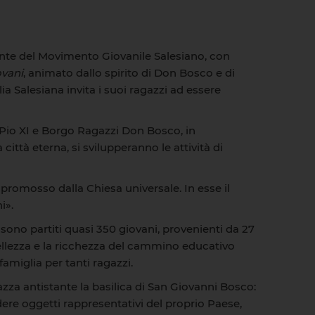
sante del Movimento Giovanile Salesiano, con
ovani
, animato dallo spirito di Don Bosco e di
a Salesiana invita i suoi ragazzi ad essere
 Pio XI e Borgo Ragazzi Don Bosco, in
 città eterna, si svilupperanno le attività di
promosso dalla Chiesa universale. In esse il
i».
sono partiti quasi 350 giovani, provenienti da 27
 bellezza e la ricchezza del cammino educativo
famiglia per tanti ragazzi.
piazza antistante la basilica di San Giovanni Bosco:
ere oggetti rappresentativi del proprio Paese,