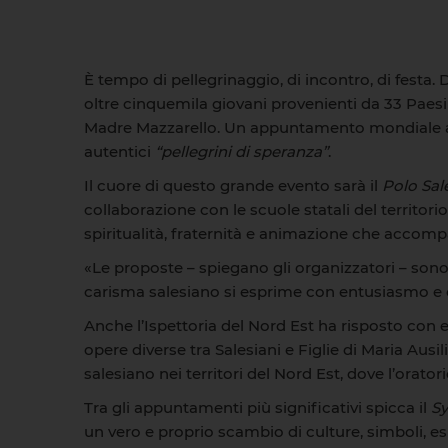
È tempo di pellegrinaggio, di incontro, di festa
oltre cinquemila giovani provenienti da 33 Paesi
Madre Mazzarello. Un appuntamento mondiale all’i
autentici
“pellegrini di speranza”
.
Il cuore di questo grande evento sarà il
Polo Sa
collaborazione con le scuole statali del territorio
spiritualità, fraternità e animazione che accom
«Le proposte – spiegano gli organizzatori – sono
carisma salesiano si esprime con entusiasmo e cre
Anche l’Ispettoria del Nord Est ha risposto con 
opere diverse tra Salesiani e Figlie di Maria Aus
salesiano nei territori del Nord Est, dove l’orator
Tra gli appuntamenti più significativi spicca il
S
un vero e proprio scambio di culture, simboli, e