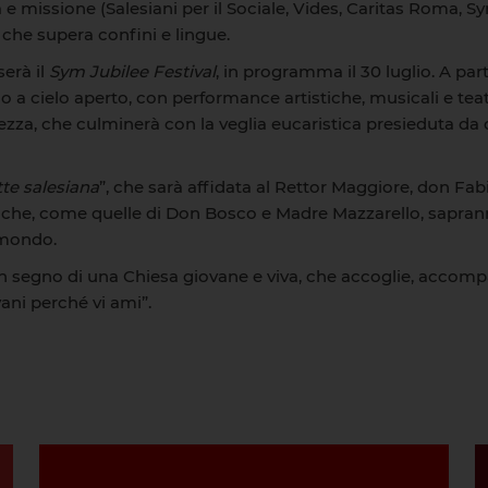
à e missione (Salesiani per il Sociale, Vides, Caritas Roma, Sy
 che supera confini e lingue.
serà il
Sym Jubilee Festival
, in programma il 30 luglio. A part
a cielo aperto, con performance artistiche, musicali e teatra
llezza, che culminerà con la veglia eucaristica presieduta da
te salesiana
”, che sarà affidata al Rettor Maggiore, don Fabi
ci che, come quelle di Don Bosco e Madre Mazzarello, sapran
l mondo.
 un segno di una Chiesa giovane e viva, che accoglie, acco
ani perché vi ami”.