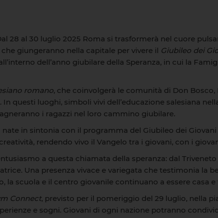
. Dal 28 al 30 luglio 2025 Roma si trasformerà nel cuore pul
 che giungeranno nella capitale per vivere il
Giubileo dei Gi
nterno dell’anno giubilare della Speranza, in cui la Famigli
lesiano romano
, che coinvolgerà le comunità di Don Bosco,
. In questi luoghi, simboli vivi dell’educazione salesiana nella
pagneranno i ragazzi nel loro cammino giubilare.
 nate in sintonia con il programma del Giubileo dei Giovani 
atività, rendendo vivo il Vangelo tra i giovani, con i giovan
entusiasmo a questa chiamata della speranza: dal Triveneto 
iliatrice. Una presenza vivace e variegata che testimonia la
io, la scuola e il centro giovanile continuano a essere casa e 
ym Connect
, previsto per il pomeriggio del 29 luglio, nella 
sperienze e sogni. Giovani di ogni nazione potranno condivid