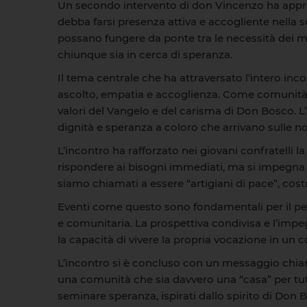
Un secondo intervento di don Vincenzo ha approf
debba farsi presenza attiva e accogliente nella so
possano fungere da ponte tra le necessità dei m
chiunque sia in cerca di speranza.
Il tema centrale che ha attraversato l’intero inco
ascolto, empatia e accoglienza. Come comunità di
valori del Vangelo e del carisma di Don Bosco. L’
dignità e speranza a coloro che arrivano sulle no
L’incontro ha rafforzato nei giovani confratelli 
rispondere ai bisogni immediati, ma si impegna a
siamo chiamati a essere “artigiani di pace”, co
Eventi come questo sono fondamentali per il perc
e comunitaria. La prospettiva condivisa e l’imp
la capacità di vivere la propria vocazione in un 
L’incontro si è concluso con un messaggio chiaro
una comunità che sia davvero una “casa” per tutti
seminare speranza, ispirati dallo spirito di Don