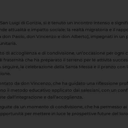
n Luigi di Gorizia, si è tenuto un incontro intenso e signific
de attualità e impatto sociale: la realtà migratoria e il rappo
a don Paolo, don Vincenzo e don Alberto), impegnati in un 
nitaria.
o di accoglienza e di condivisione, un’occasione per ogni c
i fraternità che ha preparato il terreno per le attività succe
. A seguire, la celebrazione della Santa Messa e il pranzo c
sione.
rontato da don Vincenzo, che ha guidato una riflessione prof
cino il metodo educativo applicato dai salesiani, con un co
ste dall’integrazione e dall’accoglienza.
eguite da un momento di condivisione, che ha permesso ai giov
portunità per mettere in luce le prospettive future del loro 