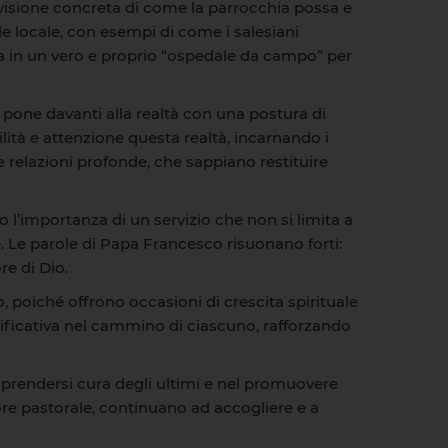
 visione concreta di come la parrocchia possa e
ale locale, con esempi di come i salesiani
a in un vero e proprio “ospedale da campo” per
i pone davanti alla realtà con una postura di
ità e attenzione questa realtà, incarnando i
e relazioni profonde, che sappiano restituire
o l’importanza di un servizio che non si limita a
. Le parole di Papa Francesco risuonano forti:
e di Dio.
 poiché offrono occasioni di crescita spirituale
nificativa nel cammino di ciascuno, rafforzando
 prendersi cura degli ultimi e nel promuovere
uore pastorale, continuano ad accogliere e a