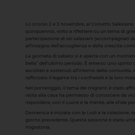
Lo scorso 2 e 3 novembre, al Convitto Salesiano Sa
quinquennio, volto a riflettere su un tema di gran
partecipazione di sei salesiani (accompagnati d
all’insegna dell’accoglienza e della crescita comu
La giornata di sabato si è aperta con un moment
bella” dell’ultimo periodo. È emerso uno spirito d
ascoltati e sostenuti all’interno della comunità
rafforzato il legame tra i confratelli e la loro mis
Nel pomeriggio, il tema dei migranti è stato aff
visita alla casa ha permesso di conoscere da vi
rispondere, con il cuore e la mente, alle sfide po
Domenica è iniziata con le Lodi e la colazione, s
giorno precedente. Questa sessione è stata un’op
migratoria.