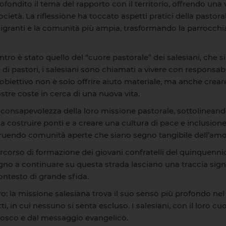
ondito il tema del rapporto con il territorio, offrendo una
cietà. La riflessione ha toccato aspetti pratici della pastor
igranti e la comunità più ampia, trasformando la parrocchi
ntro è stato quello del “cuore pastorale” dei salesiani, che s
 pastori, i salesiani sono chiamati a vivere con responsabil
obiettivo non è solo offrire aiuto materiale, ma anche crear
stre coste in cerca di una nuova vita.
la consapevolezza della loro missione pastorale, sottolineand
 costruire ponti e a creare una cultura di pace e inclusione
struendo comunità aperte che siano segno tangibile dell’amor
orso di formazione dei giovani confratelli del quinquennio,
egno a continuare su questa strada lasciano una traccia sig
contesto di grande sfida.
: la missione salesiana trova il suo senso più profondo nel
, in cui nessuno si senta escluso. I salesiani, con il loro c
 Bosco e dal messaggio evangelico.